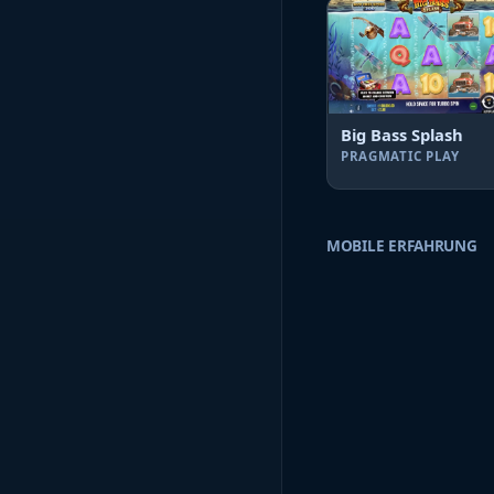
Big Bass Splash
PRAGMATIC PLAY
MOBILE ERFAHRUNG