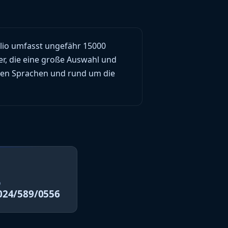
lio umfasst ungefähr 15000
er, die eine große Auswahl und
ren Sprachen und rund um die
D
024/589/0556