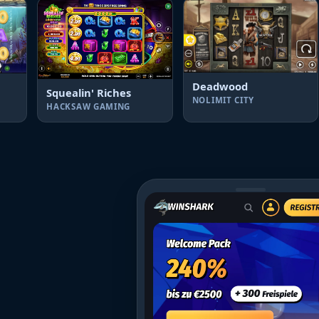
Deadwood
Squealin' Riches
NOLIMIT CITY
HACKSAW GAMING