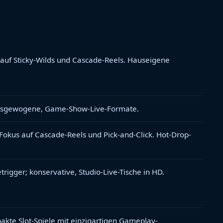
s auf Sticky-Wilds und Cascade-Reels. Hauseigene
ausgewogene, Game-Show-Live-Formate.
Fokus auf Cascade-Reels und Pick-and-Click. Hot-Drop-
rigger; konservative, Studio-Live-Tische in HD.
kte Slot-Spiele mit einzigartigen Gameplay-