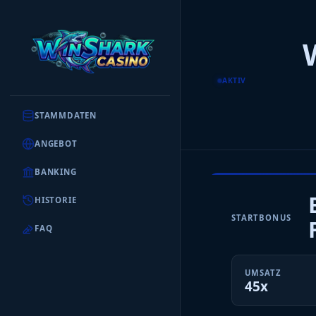
AKTIV
STAMMDATEN
ANGEBOT
BANKING
HISTORIE
STARTBONUS
FAQ
UMSATZ
45x