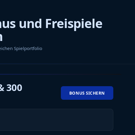
us und Freispiele
n
chen Spielportfolio
& 300
BONUS SICHERN
S