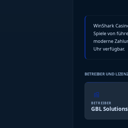
WinShark Casino
Spiele von führ
moderne Zahlun
Uhr verfügbar.
BETREIBER UND LIZEN
BETREIBER
GBL Solutions