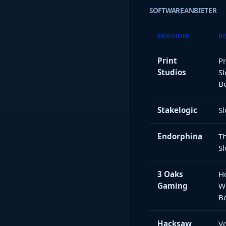
SOFTWAREANBIETER
PROVIDER
B
Print
P
Studios
Sl
B
Stakelogic
Sl
Endorphina
T
Sl
3 Oaks
H
Gaming
Wi
B
Hacksaw
Vo