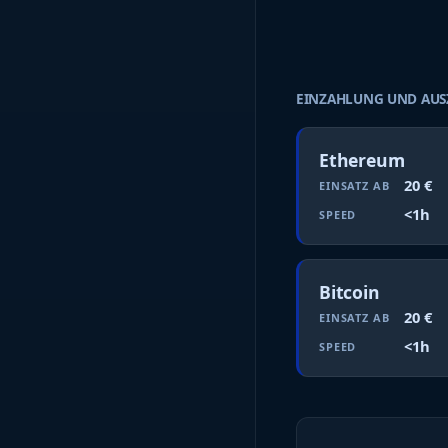
EINZAHLUNG UND AU
Ethereum
20 €
EINSATZ AB
<1h
SPEED
Bitcoin
20 €
EINSATZ AB
<1h
SPEED